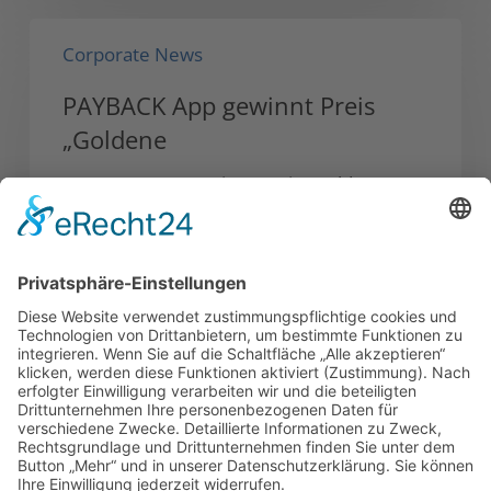
PAYBACK
Corporate News
App
gewinnt
PAYBACK App gewinnt Preis
Preis
„Goldene
„Goldene
PAYBACK App gewinnt Preis „Goldene
Transaktion“ – Mobile Payment
Technologie kommt von…
2. Februar 2017