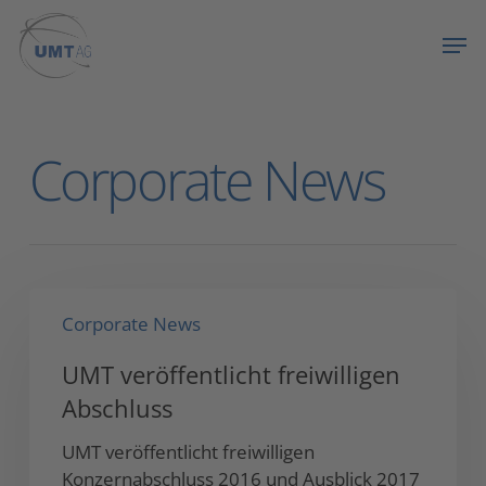
Skip
Menu
Men
to
main
content
Category
Corporate News
UMT
Corporate News
veröffentlicht
freiwilligen
UMT veröffentlicht freiwilligen
Abschluss
Abschluss
UMT veröffentlicht freiwilligen
Konzernabschluss 2016 und Ausblick 2017