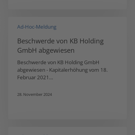
von
bis
zu
Beschwerde
1.300.000,00
Ad-Hoc-Meldung
von
Euro
KB
Beschwerde von KB Holding
Holding
GmbH abgewiesen
GmbH
abgewiesen
Beschwerde von KB Holding GmbH
abgewiesen - Kapitalerhöhung vom 18.
Februar 2021…
28. November 2024
Dr.