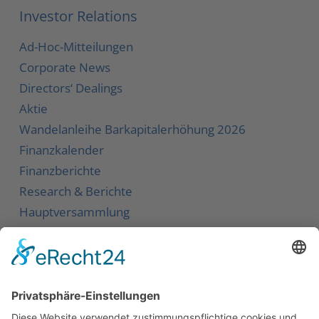
Investor Relations
Ad-Hoc-Mitteilungen
Corporate News
Directors‘ Dealings
Aktie
Wandelanleihe
Barkapitalerhöhung 2026
Finanzkalender
Finanzberichte
Research & Berichte
Hauptversammlung
Service
Kontakt