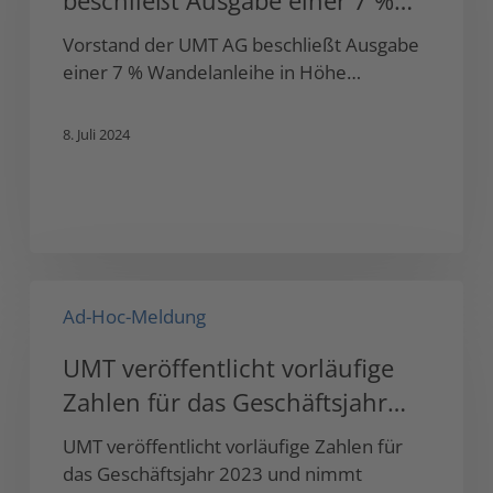
beschließt Ausgabe einer 7 %
beschließt
Ausgabe
Wandel…
Vorstand der UMT AG beschließt Ausgabe
einer
einer 7 % Wandelanleihe in Höhe…
7
%
8. Juli 2024
Wandel…
UMT
Ad-Hoc-Meldung
veröffentlicht
vorläufige
UMT veröffentlicht vorläufige
Zahlen
Zahlen für das Geschäftsjahr
für
das
2023 und nimmt …
UMT veröffentlicht vorläufige Zahlen für
Geschäftsjahr
das Geschäftsjahr 2023 und nimmt
2023