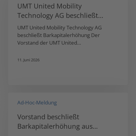
Mobility
UMT United Mobility
Technology
Technology AG beschließt
AG
beschließt
Barkapitalerhöhung
UMT United Mobility Technology AG
Barkapitalerhöhung
beschließt Barkapitalerhöhung Der
Vorstand der UMT United…
11. Juni 2026
Vorstand
Ad-Hoc-Meldung
beschließt
Barkapitalerhöhung
Vorstand beschließt
aus
Barkapitalerhöhung aus
genehmigtem
Kapital
genehmigtem Kapital