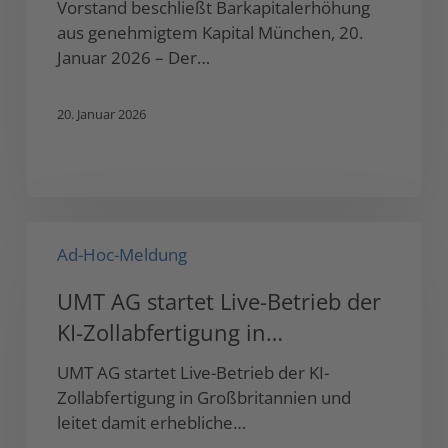
Vorstand beschließt Barkapitalerhöhung
aus genehmigtem Kapital München, 20.
Januar 2026 – Der…
20. Januar 2026
UMT
Ad-Hoc-Meldung
AG
startet
UMT AG startet Live-Betrieb der
Live-
KI-Zollabfertigung in
Betrieb
der
Großbritannien und leitet damit
UMT AG startet Live-Betrieb der KI-
KI-
erhebliche Umsatzsteigerung
Zollabfertigung in Großbritannien und
Zollabfertigung
ein
leitet damit erhebliche…
in