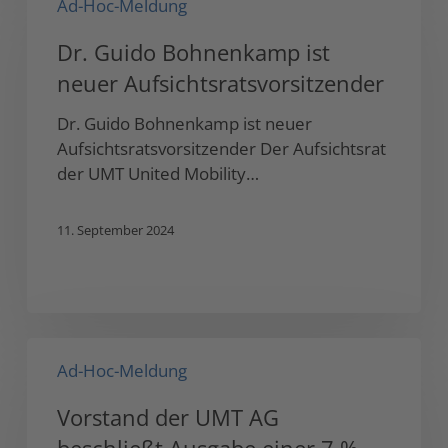
Ad-Hoc-Meldung
Guido
Bohnenkamp
Dr. Guido Bohnenkamp ist
ist
neuer Aufsichtsratsvorsitzender
neuer
Aufsichtsratsvorsitzender
Dr. Guido Bohnenkamp ist neuer
Aufsichtsratsvorsitzender Der Aufsichtsrat
der UMT United Mobility…
11. September 2024
Vorstand
Ad-Hoc-Meldung
der
UMT
Vorstand der UMT AG
AG