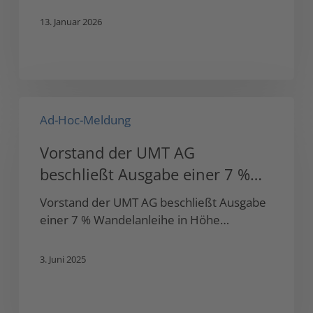
Großbritannien
13. Januar 2026
und
leitet
damit
erhebliche
Umsatzsteigerung
Vorstand
ein
Ad-Hoc-Meldung
der
UMT
Vorstand der UMT AG
AG
beschließt Ausgabe einer 7 %
beschließt
Ausgabe
Wandelanleihe in Höhe von bis
Vorstand der UMT AG beschließt Ausgabe
einer
zu 1.300.000,00 Euro
einer 7 % Wandelanleihe in Höhe…
7
%
3. Juni 2025
Wandelanleihe
in
Höhe