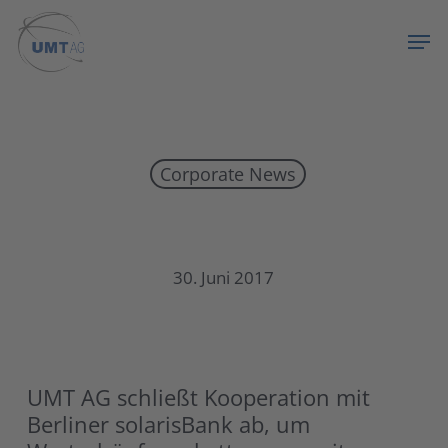
Skip
Menu
Men
to
main
content
Corporate News
UMT AG schließt Kooperation mit solaris
30. Juni 2017
UMT AG schließt Kooperation mit
Berliner solarisBank ab, um