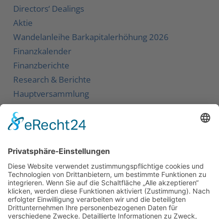
Directors‘ Dealings
Aktie
Wandelanleihe
Barkapitalerhöhung 2026
Finanzkalender
Finanzberichte
Research & Berichte
Hauptversammlung
Service
Kontakt
Newsletter
Karriere
Downloads