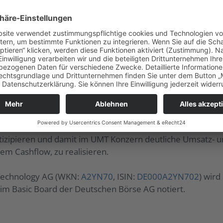
 AG steht als „TechnologieHaus“ für die Entwicklung und
 Lösungen für die Digitalisierung von Geschäftsprozess
echnologische Plattformen für Bezahlung, digitale Vermi
ierte Technologie-Portfolio reicht nun weit über Payme
Kommunikation und stellt die Basis dar für zukunftsweis
nternehmen und bedient neben den Branchen Handel und 
IT- und Consulting-Expertise im Bereich E-Commerce und P
ernehmen, die zur digitalen Transformation des Mittestand
agen der Unternehmen. Im Fokus der Investment-Aktivitä
en Geschäftsmodellen. Ziel ist es, mit der zukunftsorienti
rtizipieren und damit im UMT Konzern deutliche Umsatz- u
igem Cashflow, zu realisieren.
 Technology AG (WKN:
A2YN70
, ISIN:
DE000A2YN702
) wird
im Basic Board der Deutschen Börse AG notiert.