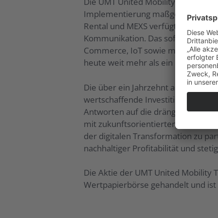
Die UMT United Mobility Technology
Implementierung maßgeschneiderter
Rental und MEXS verfügt UMT über t
Kommunikation. Das softwareorient
Commerce, IoT sowie mit MEXS auch 
heute weit mehr als ein FinTech-U
Die über ein Jahrzehnt aufgebaute 
wertschaffende Investitionen in Unt
Antworten auf die drängendsten Fr
mit zukunftsorientierten und stabil
der digitalen Transformation zu pa
nachhaltiger Profitabilität und stet
Die Aktie der UMT United Mobility
Wertpapierbörse gehandelt und ist 