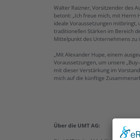
Walter Raizner, Vorsitzender des 
betont: „Ich freue mich, mit Herrn
ideale Voraussetzungen mitbringt, 
traditionellen Stärken im Bereich d
Mittelpunkt des Unternehmens zu st
„Mit Alexander Hupe, einem ausgew
Voraussetzungen, um unsere „Buy-a
mit dieser Verstärkung im Vorstand
mich auf die künftige Zusammenarb
Über die UMT AG: