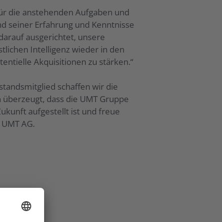
 für die anstehenden Aufgaben und
nd seiner Erfahrung und Kenntnisse
darauf ausgerichtet, unsere
lichen Intelligenz wieder in den
ntielle Akquisitionen zu stärken.“
andsmitglied schaffen wir die
in überzeugt, dass die UMT Gruppe
kunft aufgestellt ist und freue
r UMT AG.