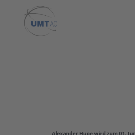
Skip
to
main
content
Alexander Hupe wird zum 01. Jun