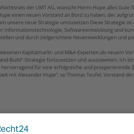
Aufsichtsrats der UMT AG, wünscht Herrn Hupe alles Gute
 Hupe einen neuen Vorstand an Bord zu haben, der aufgru
um unsere neue Strategie umzusetzen Diese Strategie ist 
er Informationstechnologie, Softwareentwicklung und künst
ellen und durch zielgerichtete Neuentwicklungen und pote
iesenen Kapitalmarkt- und M&A-Experten als neuem Vorst
nd-Build“-Strategie fortzusetzen und auszuweiten. Ich b
 hervorragend für eine erfolgreiche und prosperierende Zu
eit mit Alexander Hupe“, so Thomas Teufel, Vorstand de