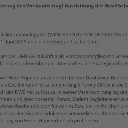
rung des Vorstands trägt Ausrichtung der Gesellscha
obility Technology AG (WKN: A2YN70, ISIN: DE000A2YN702
. Juni 2023 neu in den Vorstand zu berufen.
m der UMT AG zukünftig als Vorstandsmitglied mit Schwe
 insbesondere über die „Buy-and-Build“-Strategie erfolgre
 war Herr Hupe unter anderem bei der Deutschen Bank in
r als Geschäftsführer zu einem Single Family Office in die
n-off der DWS mit aufbaute. In seiner Verantwortung lag u
ehmen und geschlossener Fonds. Zudem begleitete er ve
ch wechselte und dort für den Aufbau der rechtlichen und
ertrieb der Finanzprodukte verantwortlich zeichnete. D
rung von Herrn Hupe erheblich profitieren.