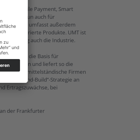
en. Mit Mobile Payment, Smart
etung und nun auch für
nt hinaus und umfasst außerdem
ende, integrierte Produkte. UMT ist
Vermietung auch die Industrie.
ayment ist die Basis für
s beitragen und liefert so die
ten stehen mittelständische Firmen
erten „Buy-and-Build“-Strategie an
nd Ertragszuwächse, bei
 an der Frankfurter