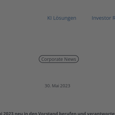
KI Lösungen
Investor 
Corporate News
Alexander Hupe wird zum 01. Juni 2023 neu in den Vorstand berufen und
30. Mai 2023
i 2023 neu in den Vorstand berufen und verantworte