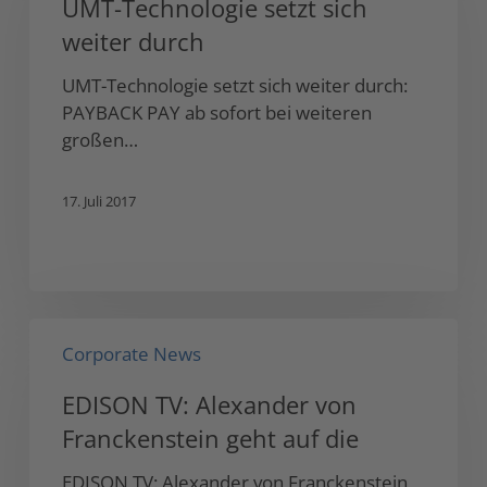
UMT-Technologie setzt sich
sich
weiter durch
weiter
durch
UMT-Technologie setzt sich weiter durch:
PAYBACK PAY ab sofort bei weiteren
großen…
17. Juli 2017
EDISON
Corporate News
TV:
Alexander
EDISON TV: Alexander von
von
Franckenstein geht auf die
Franckenstein
geht
EDISON TV: Alexander von Franckenstein