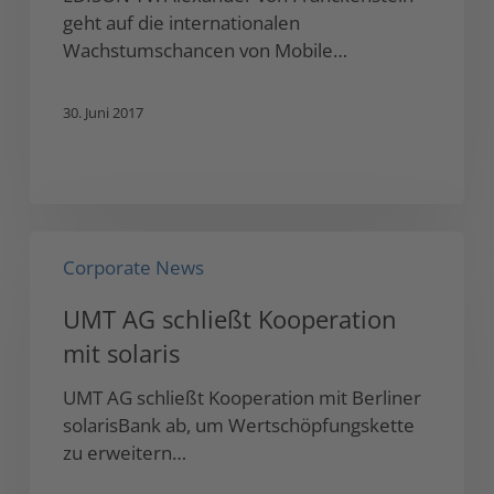
auf
geht auf die internationalen
die
Wachstumschancen von Mobile…
30. Juni 2017
UMT
Corporate News
AG
schließt
UMT AG schließt Kooperation
Kooperation
mit solaris
mit
solaris
UMT AG schließt Kooperation mit Berliner
solarisBank ab, um Wertschöpfungskette
zu erweitern…