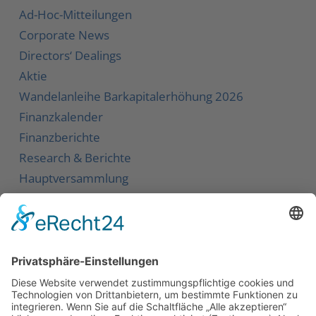
Ad-Hoc-Mitteilungen
Corporate News
Directors‘ Dealings
Aktie
Wandelanleihe
Barkapitalerhöhung 2026
Finanzkalender
Finanzberichte
Research & Berichte
Hauptversammlung
Service
Kontakt
Newsletter
Karriere