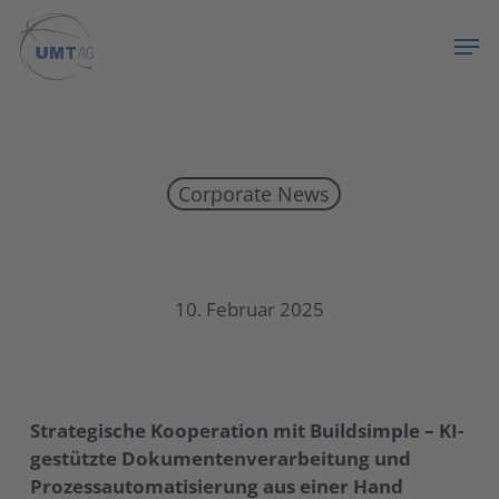
Skip
Menu
Men
to
main
content
Corporate News
Strategische Kooperation mit Buildsimple – KI-gestützte Dokumentenverarbeitung und Prozessautomatisierung aus einer Hand
10. Februar 2025
Strategische Kooperation mit Buildsimple – KI-
gestützte Dokumentenverarbeitung und
Prozessautomatisierung aus einer Hand