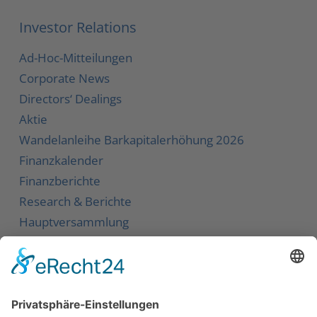
Investor Relations
Ad-Hoc-Mitteilungen
Corporate News
Directors‘ Dealings
Aktie
Wandelanleihe
Barkapitalerhöhung 2026
Finanzkalender
Finanzberichte
Research & Berichte
Hauptversammlung
Service
Kontakt