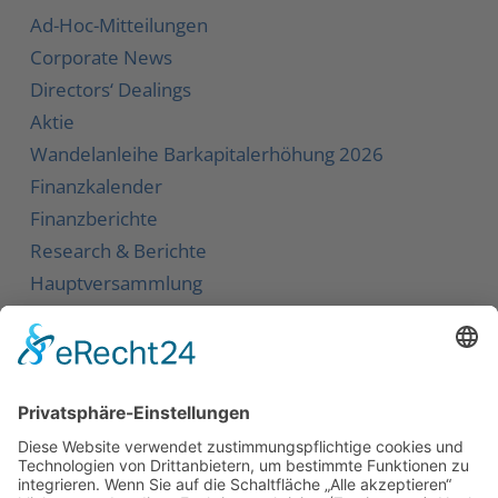
Ad-Hoc-Mitteilungen
Corporate News
Directors‘ Dealings
Aktie
Wandelanleihe
Barkapitalerhöhung 2026
Finanzkalender
Finanzberichte
Research & Berichte
Hauptversammlung
Service
Kontakt
Newsletter
Karriere