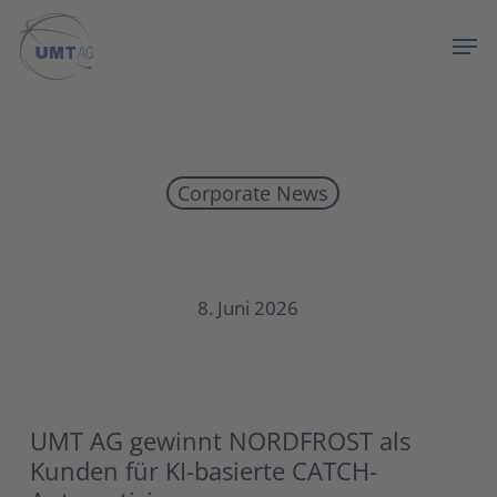
Skip
Menu
Men
to
main
content
Corporate News
UMT AG gewinnt NORDFROST als Kunden für KI-basierte CATCH-Automatisierung
8. Juni 2026
UMT AG gewinnt NORDFROST als
Kunden für KI-basierte CATCH-