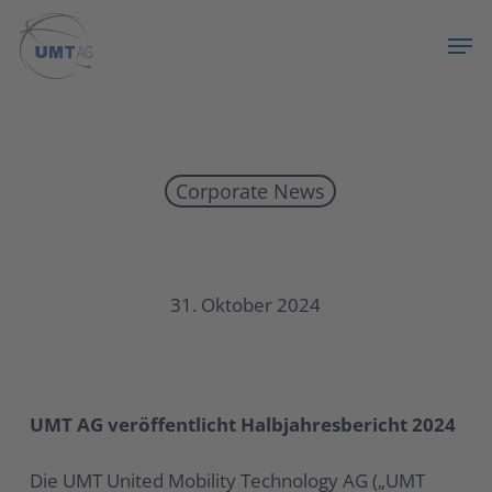
Skip
Menu
Men
to
main
content
Corporate News
UMT AG veröffentlicht Halbjahresbericht 2024
31. Oktober 2024
UMT AG veröffentlicht Halbjahresbericht 2024
Die UMT United Mobility Technology AG („UMT