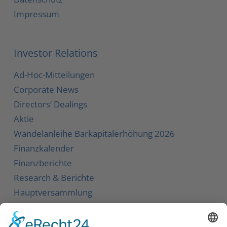
Impressum
Investor Relations
Ad-Hoc-Mitteilungen
Corporate News
Directors‘ Dealings
Aktie
Wandelanleihe
Barkapitalerhöhung 2026
Finanzkalender
Finanzberichte
Research & Berichte
Hauptversammlung