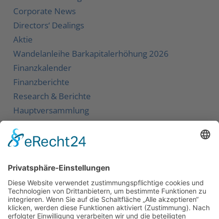
Corporate News
Directors‘ Dealings
Aktie
Wandelanleihe
Barkapitalerhöhung 2026
Finanzkalender
Finanzberichte
Research & Berichte
Hauptversammlung
Service
Kontakt
Newsletter
Karriere
Downloads