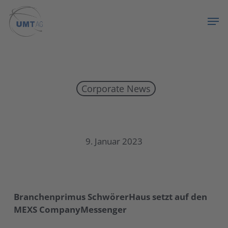
Skip
Menu
Men
to
main
content
Corporate News
Branchenprimus SchwörerHaus setzt auf
9. Januar 2023
Branchenprimus SchwörerHaus setzt auf den
MEXS CompanyMessenger